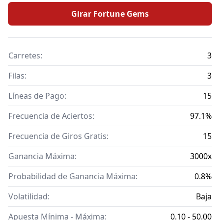
Girar Fortune Gems
Carretes:
3
Filas:
3
Líneas de Pago:
15
Frecuencia de Aciertos:
97.1%
Frecuencia de Giros Gratis:
15
Ganancia Máxima:
3000x
Probabilidad de Ganancia Máxima:
0.8%
Volatilidad:
Baja
Apuesta Mínima - Máxima:
0.10 - 50.00