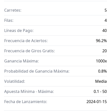
Carretes:
5
Filas:
4
Líneas de Pago:
40
Frecuencia de Aciertos:
96.2%
Frecuencia de Giros Gratis:
20
Ganancia Máxima:
1000x
Probabilidad de Ganancia Máxima:
0.8%
Volatilidad:
Media
Apuesta Mínima - Máxima:
0.1 - 50
Fecha de Lanzamiento:
2024-01-15