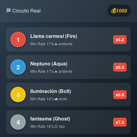
💰
🏁 Circuito Real
1000
Llama carmesí (Fire)
1
x6.2
Win Rate 17%
🔥 ardiente
Neptuno (Aqua)
2
x6.3
Win Rate 17%
🔥 ardiente
iluminación (Bolt)
3
x8.6
Win Rate 14%
🌧️ lento
fantasma (Ghost)
4
x7.3
Win Rate 16%
😐 liso