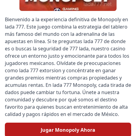
Bienvenido a la experiencia definitiva de Monopoly en
lada 777. Este juego combina la estrategia del tablero
más famoso del mundo con la adrenalina de las
apuestas en línea. Si te preguntas lada 777 de donde
es o buscas la seguridad de 777 lada, nuestro casino
ofrece un entorno justo y emocionante para todos los
jugadores mexicanos. Olvídate de preocupaciones
como lada 777 extorsion y concéntrate en ganar
grandes premios mientras compras propiedades y
acumulas rentas. En lada 777 Monopoly, cada tirada de
dados puede cambiar tu fortuna. Únete a nuestra
comunidad y descubre por qué somos el destino
favorito para quienes buscan entretenimiento de alta
calidad y pagos rápidos en el mercado de México.
Jugar Monopoly Ahora