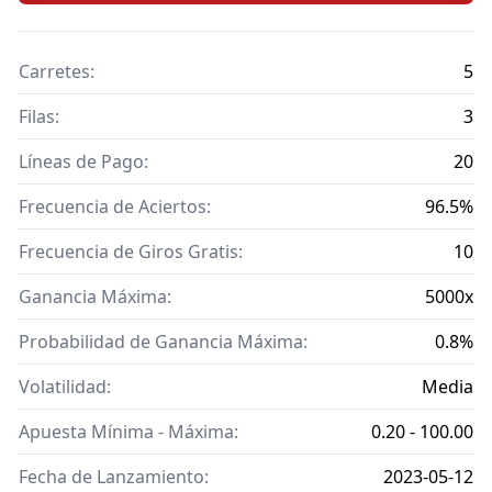
Carretes:
5
Filas:
3
Líneas de Pago:
20
Frecuencia de Aciertos:
96.5%
Frecuencia de Giros Gratis:
10
Ganancia Máxima:
5000x
Probabilidad de Ganancia Máxima:
0.8%
Volatilidad:
Media
Apuesta Mínima - Máxima:
0.20 - 100.00
Fecha de Lanzamiento:
2023-05-12