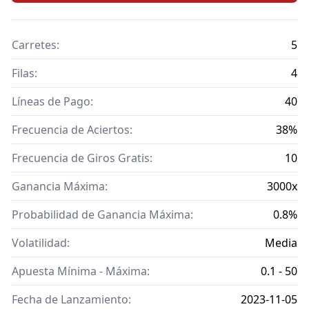
Carretes:
5
Filas:
4
Líneas de Pago:
40
Frecuencia de Aciertos:
38%
Frecuencia de Giros Gratis:
10
Ganancia Máxima:
3000x
Probabilidad de Ganancia Máxima:
0.8%
Volatilidad:
Media
Apuesta Mínima - Máxima:
0.1 - 50
Fecha de Lanzamiento:
2023-11-05