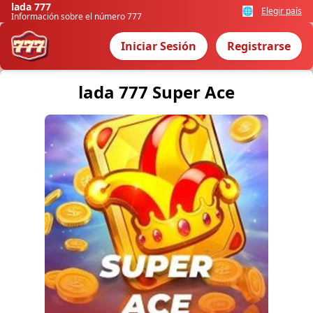
lada 777
🌐
Elegir país
Información sobre el número 777
Iniciar Sesión
Registrarse
lada 777 Super Ace