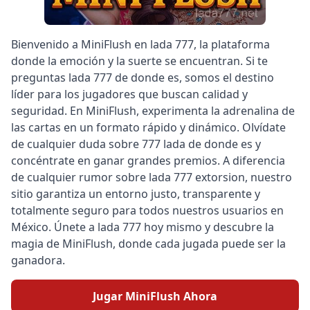
Bienvenido a MiniFlush en lada 777, la plataforma
donde la emoción y la suerte se encuentran. Si te
preguntas lada 777 de donde es, somos el destino
líder para los jugadores que buscan calidad y
seguridad. En MiniFlush, experimenta la adrenalina de
las cartas en un formato rápido y dinámico. Olvídate
de cualquier duda sobre 777 lada de donde es y
concéntrate en ganar grandes premios. A diferencia
de cualquier rumor sobre lada 777 extorsion, nuestro
sitio garantiza un entorno justo, transparente y
totalmente seguro para todos nuestros usuarios en
México. Únete a lada 777 hoy mismo y descubre la
magia de MiniFlush, donde cada jugada puede ser la
ganadora.
Jugar MiniFlush Ahora